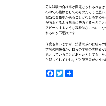
司法試験の合格率が問題とされるべきは
の中での指標としてのものだろうと思い
相当な合格率があることがむしろ求めら
が向上するよう教育に努力するべきこと
アピールするような高校はないのに、な
れるのか不思議です。
何度も言いますが、法曹養成の仕組みの
学院の関係者が、自らの学校の志願者が
題としていることがあったとしても、そ
と易しくしてやれなどと第三者がいうの
Facebook
Twitter
共
有