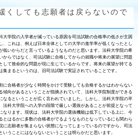
緩くしても志願者は戻らないので
科大学院の入学者が減っている原因を司法試験の合格率の低さが主因
し、これは、例えば日本全体としての大学の進学率が低くなったとし
が低いからだと言っているようなものだと思います。法科大学院の希
いからではなく、司法試験に合格してからの就職や将来の展望に問題
として致命的な問題が現に生じているからです。将来の展望が持てる
は集まるというのは、旧司法試験で実証されていることです。
割に合格者が少なく時間をかけて受験しても合格するかはわからない
る傾向があるということが指摘されていて、法科大学院制度ができる
になるということが広く言われていました。しかし、法科大学院の卒
、法科大学院への入学の段階で厳しい選抜があることが前提となって
になります。現状は、法科大学院の選抜機能は低下している上に、今
るとはるかに多数の合格者がでるようなものとなっているにも関わら
院に志願者が集まらない状態になってしまっているのですから、司法
ということにはならないということは明らかだと思います。