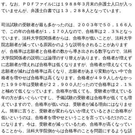
す。なお、ＰＤＦファイルには１９８８年３月末の弁護士人口が入っ
ていませんが、弁護士白書では１３，２８８人となっています。
司法試験の受験者が最も多かったのは、２００３年で５０，１６６人
で、この年の合格者が１，１７０人なので、合格率は２．３％となっ
ています。法科大学院関係者からは、合格率が低いことが、法科大学
院志願者が減っている原因かのような説明をされることがあります
が、合格率は志願者と合格者の数から導き出される数字なので、法科
大学院関係者の説明には論理のすり替えがあります。合格者が増えず
に志願者が増えれば合格率は低くなりますが、合格者が増えなくても
志願者が減れば合格率は高くなり、志願者があまり変動がない中で合
格者を増やせば合格率は高くなります。合格者が４９９人しかなかっ
た１９９０年は受験者が２２，９００人だったので合格率は２．１％
と極めて低くなっています。合格率が低くても、受験者が増えている
年の方が多いぐらいですし、予備試験の受験者は合格率が低くても増
えていますので、合格率が低いのは、受験者が減る理由にはなりませ
ん。簡単に言うと、受験者が変わらないか増えているときに合格率が
低いというのは、合格者を増やせということを言っているだけのこと
になります。今は、受験者が減っているため、合格率が高くなってい
ることから、法科大学院側からは合格率のことを問題にするような話