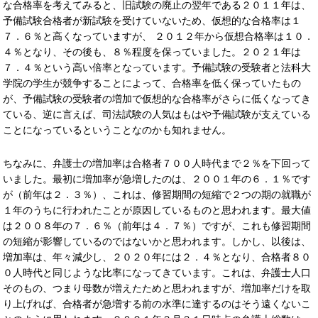
な合格率を考えてみると、旧試験の廃止の翌年である２０１１年は、
予備試験合格者が新試験を受けていないため、仮想的な合格率は１
７．６％と高くなっていますが、 ２０１２年から仮想合格率は１０．
４％となり、その後も、８％程度を保っていました。２０２１年は
７．４％という高い倍率となっています。予備試験の受験者と法科大
学院の学生が競争することによって、合格率を低く保っていたもの
が、予備試験の受験者の増加で仮想的な合格率がさらに低くなってき
ている、逆に言えば、司法試験の人気はもはや予備試験が支えている
ことになっているということなのかも知れません。
ちなみに、弁護士の増加率は合格者７００人時代まで２％を下回って
いました。最初に増加率が急増したのは、２００１年の６．１％です
が（前年は２．３％）、これは、修習期間の短縮で２つの期の就職が
１年のうちに行われたことが原因しているものと思われます。最大値
は２００８年の７．６％（前年は４．７％）ですが、これも修習期間
の短縮が影響しているのではないかと思われます。しかし、以後は、
増加率は、年々減少し、２０２０年には２．４％となり、合格者８０
０人時代と同じような比率になってきています。これは、弁護士人口
そのもの、つまり母数が増えたためと思われますが、増加率だけを取
り上げれば、合格者が急増する前の水準に達するのはそう遠くないこ