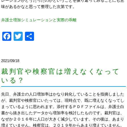
レーションがどうだったのかということを振り返ってみることにも意
味があるかなと思って整理した次第です。
弁護士増加シミュレーションと実際の乖離
Facebook
Twitter
共
有
2021/09/18
裁判官や検察官は増えなくなって
いる？
先日、弁護士の人口増加率はかなり鈍化していることを指摘しました
が、裁判官や検察官にいたっては、現時点で、既に増えなくなってし
まっているように思われます。添付するＰＤＦファイルは、弁護士白
書から抜き出したデータから増加率を検討したものです。裁判官は、
なぜか２０１６年に人口が大きく減少しています。その後は、あまり
増えていません。検察官は、２０１９年からあまり増えていません。