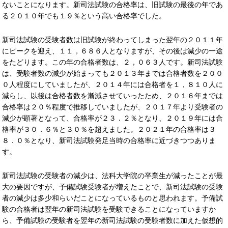
ないことになります。新司法試験の合格率は、旧試験の最後の年であ
る２０１０年でも１９％という高い合格率でした。
新司法試験の受験者数は旧試験が終わってしまった翌年の２０１１年
にピークを迎え、１１，６８６人となりますが、その後は減少の一途
をたどります。この年の合格者数は、２，０６３人です。新司法試験
は、受験者数の減少が始まっても２０１３年までは合格者数を２００
０人程度にしていましたが、２０１４年には合格者を１，８１０人に
減らし、以後は合格者数を漸減させていったため、２０１６年までは
合格率は２０％程度で推移していましたが、２０１７年より受験者の
減少が顕著となって、合格率が２３．２％となり、２０１９年には合
格率が３０．６％と３０％を超えました。２０２１年の合格率は３
８．０％となり、新司法試験発足当時の合格率に近づきつつありま
す。
新司法試験の受験者の減少は、法科大学院の卒業生が減ったことが最
大の要因ですが、予備試験受験者が増えたことで、新司法試験の受験
者の減少は多少和らいだことになっているものと思われます。予備試
験の合格者は翌年の新司法試験を受験できることになっていますか
ら、予備試験の受験者を翌年の新司法試験の受験者数に加えた仮想的