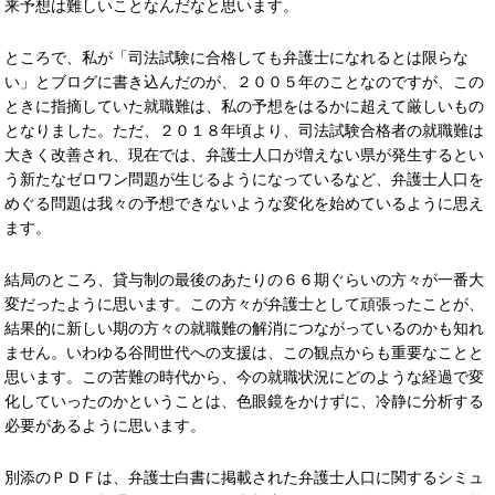
来予想は難しいことなんだなと思います。
ところで、私が「司法試験に合格しても弁護士になれるとは限らな
い」とブログに書き込んだのが、２００５年のことなのですが、この
ときに指摘していた就職難は、私の予想をはるかに超えて厳しいもの
となりました。ただ、２０１８年頃より、司法試験合格者の就職難は
大きく改善され、現在では、弁護士人口が増えない県が発生するとい
う新たなゼロワン問題が生じるようになっているなど、弁護士人口を
めぐる問題は我々の予想できないような変化を始めているように思え
ます。
結局のところ、貸与制の最後のあたりの６６期ぐらいの方々が一番大
変だったように思います。この方々が弁護士として頑張ったことが、
結果的に新しい期の方々の就職難の解消につながっているのかも知れ
ません。いわゆる谷間世代への支援は、この観点からも重要なことと
思います。この苦難の時代から、今の就職状況にどのような経過で変
化していったのかということは、色眼鏡をかけずに、冷静に分析する
必要があるように思います。
別添のＰＤＦは、弁護士白書に掲載された弁護士人口に関するシミュ