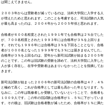
は聞こえてきません。
２００３年からは受験者が減っているのは、法科大学院に入学する人
が増えたためと思われます。このことを考慮すると、司法試験の人気
が最も高まったのは、２００４年から２００５年頃と思われます。
合格者が６００名程度とされた１９９１年でも合格率は２％台でした
が、７００名程度とされた１９９３年には合格率が３％を上回りま
す。それでも１９９６年には合格率は３％を下回ることとなり、合格
者が１０００名となった１９９９年でも３％には届きませんでした。
合格率が３％を上回るのは、翌年から新司法試験が始まる２００５年
のことです。この年は旧試験の受験を諦めて、法科大学院に入学した
人が多く存在し、在学中受験者はあまりいなかったことを指摘してお
きます。
新司法試験が始まった２００６年の新司法試験の合格率は４７．４％
と極めて高く、これが合格率としては最も高かった年となります。ち
なみに、この年は既修者しか受験していないということで、合格者も
１００９人です。この年の旧試験は合格率が１．５％に下がっていま
す。その後は、旧試験は合格者数が減ったため、合格率が１％に満た