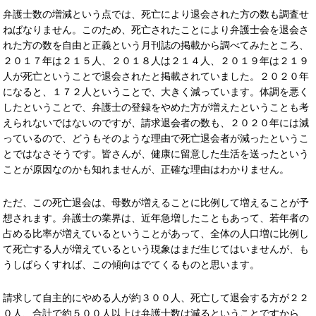
弁護士数の増減という点では、死亡により退会された方の数も調査せ
ねばなりません。このため、死亡されたことにより弁護士会を退会さ
れた方の数を自由と正義という月刊誌の掲載から調べてみたところ、
２０１７年は２１５人、２０１８人は２１４人、２０１９年は２１９
人が死亡ということで退会されたと掲載されていました。２０２０年
になると、１７２人ということで、大きく減っています。体調を悪く
したということで、弁護士の登録をやめた方が増えたということも考
えられないではないのですが、請求退会者の数も、２０２０年には減
っているので、どうもそのような理由で死亡退会者が減ったというこ
とではなさそうです。皆さんが、健康に留意した生活を送ったという
ことが原因なのかも知れませんが、正確な理由はわかりません。
ただ、この死亡退会は、母数が増えることに比例して増えることが予
想されます。弁護士の業界は、近年急増したこともあって、若年者の
占める比率が増えているということがあって、全体の人口増に比例し
て死亡する人が増えているという現象はまだ生じてはいませんが、も
うしばらくすれば、この傾向はでてくるものと思います。
請求して自主的にやめる人が約３００人、死亡して退会する方が２２
０人、合計で約５００人以上は弁護士数は減るということですから、