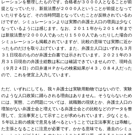
レーションを整理したものです。合格者が３０００人となることが前
提となっていたり、新規法曹が２０００人ということが前提となって
いたりするなど、その当時問題となっていたことが反映されているわ
けですが、シミュレーションよりは実際の弁護士人口の増員は少なく
なっているようには感じます。なお、２０１１年から２０１４年まで
は新規法曹が２０００人であったり１５００人であったりした場合の
シミュレーションも掲載されていますが、比較の意味では実際に近か
ったものだけを取り上げています。また、弁護士人口はいずれも３月
３１日現在のものが弁護士白書では示されています。２０２１年の３
月３１日現在の弁護士総数は私には確認できていませんので、現時点
（９月２４日）の日弁連ＨＰからの検索結果が４３，０８４人だった
ので、これを便宜上入力しています。
ただ、いずれにしても、我々弁護士は実験用動物ではないので、実験
のような人口政策に踊らされる理由はありません。そうならないため
には、実態、この問題については、就職難の現状とか、弁護士人口の
増加がない弁護士会と増えている弁護士会との比較などのデータを整
理して、立法事実として示すことが求められています。少なくとも、
５年以上前の感覚で意見を述べるということでは立法事実とは乖離し
た主張となることに注意が必要です。かかる意味でも、過去のシミュ