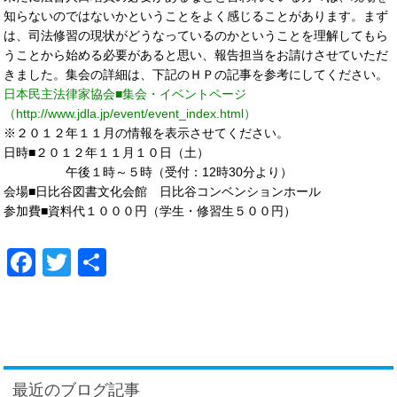
知らないのではないかということをよく感じることがあります。まず
は、司法修習の現状がどうなっているのかということを理解してもら
うことから始める必要があると思い、報告担当をお請けさせていただ
きました。集会の詳細は、下記のＨＰの記事を参考にしてください。
日本民主法律家協会■集会・イベントページ
（http://www.jdla.jp/event/event_index.html）
※２０１２年１１月の情報を表示させてください。
日時■２０１２年１１月１０日（土）
午後１時～５時（受付：12時30分より）
会場■日比谷図書文化会館 日比谷コンベンションホール
参加費■資料代１０００円（学生・修習生５００円）
Facebook
Twitter
共
有
最近のブログ記事