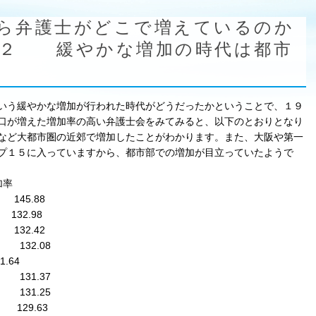
ら弁護士がどこで増えているのか
の２ 緩やかな増加の時代は都市
いう緩やかな増加が行われた時代がどうだったかということで、１９
口が増えた増加率の高い弁護士会をみてみると、以下のとおりとなり
など大都市圏の近郊で増加したことがわかります。また、大阪や第一
プ１５に入っていますから、都市部での増加が目立っていたようで
加率
5.88
2.98
2.42
2.08
.64
1.37
1.25
29.63