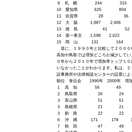
９ 札 幌 244 315 1
10 愛知県 625 804 1
11 佐賀県 28 36 1
12 大 阪 1,887 2,406 12
13 徳 島 41 52 1
14 第一東京 1,598 2,022 12
15 岡 山 131 164 12
逆に、１９９０年と比較して２０００
高知や鳥取では増加どころか減少してい
０年から２０１０年で増加率トップ１０
いなかったことがわかります。私は、２
設事務所や法律相談センターの設置によ
順位 単位会 1990年 2000年 増
１ 高 知 56 49 87
２ 鳥取県 26 24 92
３ 富山県 51 51 10
３ 島根県 21 21 10
３ 釧 路 22 22 10
６ 沖 縄 171 178 104
７ 秋 田 47 49 10