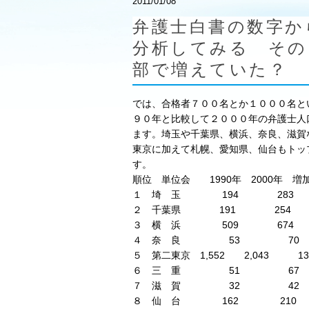
2011/01/08
弁護士白書の数字か
分析してみる そ
部で増えていた？
では、合格者７００名とか１０００名と
９０年と比較して２０００年の弁護士人
ます。埼玉や千葉県、横浜、奈良、滋賀
東京に加えて札幌、愛知県、仙台もトッ
す。
順位 単位会 1990年 2000年 増
１ 埼 玉 194 283 14
２ 千葉県 191 254 13
３ 横 浜 509 674 13
４ 奈 良 53 70 13
５ 第二東京 1,552 2,043 131
６ 三 重 51 67 13
７ 滋 賀 32 42 13
８ 仙 台 162 210 1