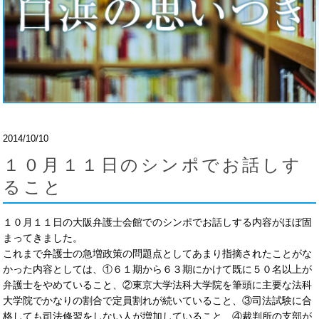
2014/10/10
１０月１１日のシンポでお話しす
ること
１０月１１日の大阪弁護士会館でのシンポでお話しする内容がほぼ固
まってきました。
これまで弁護士の急増政策の問題点としてあまり指摘されたことがな
かった内容としては、①６１期から６３期にかけて既に５０名以上が
弁護士をやめていること、②東京大学法科大学院を筆頭に主要な法科
大学院でかなりの割合で定員割れが続いていること、③司法試験に合
格しても司法修習をしない人が増加していること、④裁判所の支部が