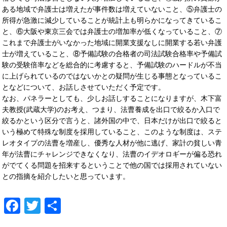
ある地域で弁護士は増えたが事件数は増えていないこと、⑤弁護士の
所得が急激に減少していることが統計上も明らかになってきているこ
と、⑥大阪や東京三会では弁護士の増加率が低くなっていること、⑦
これまで弁護士がいなかった地域に開業支援なしに開業する若い弁護
士が増えていること、⑧予備試験の合格者の司法試験合格率や予備試
験の受験倍率などを総合的に考慮すると、予備試験のハードルが不当
に上げられているのではないかとの疑問が生じる事態となっているこ
となどについて、お話しさせていただく予定です。
なお、パネラーとしても、少しお話しすることになりますが、木下富
夫教授(武蔵大学)のお考え、つまり、法曹養成を出口で絞るか入口で
絞るかという区分で言うと、諸外国の中で、日本だけが出口で絞ると
いう極めて特殊な制度を採用していること、このような制度は、ステ
レオタイプの法曹を増産し、優秀な人材が他に逃げ、家計の貧しい青
年が法曹にチャレンジできなくなり、法曹のイデオロギーが偏る恐れ
がでてくる問題を招来するということで他の国では採用されていない
との指摘を紹介したいと思っています。
Facebook
Twitter
共
有