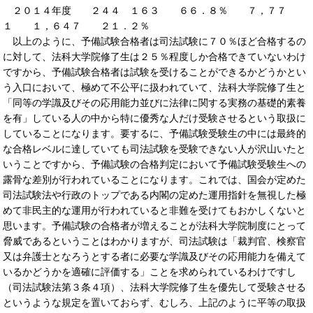
２０１４年度 ２４４ １６３ ６６．８％ ７，７７
１ １，６４７ ２１．２％
以上のように、予備試験合格者は司法試験に７０％ほど合格するの
に対して、法科大学院修了生は２５％程度しか合格できていないわけ
ですから、予備試験合格者は試験を受けることができるかどうかとい
う入口において、極めて不公平に扱われていて、法科大学院修了生と
「同等の学識及びその応用能力並びに法律に関する実務の基礎的素養
を有」している人の中から特に優秀な人だけ受験させるという取扱に
していることになります。要するに、予備試験受験生の中には最終的
な合格レベルに達していても司法試験を受験できない人が沢山いたと
いうことですから、予備試験の合格判定において予備試験受験生への
露骨な差別が行われていることになります。これでは、国会が定めた
司法試験法や行政のトップである内閣の定めた運用指針を無視した極
めて非民主的な運用が行われていると非難を受けてもおかしくないと
思います。予備試験の合格者が増えることが法科大学院制度にとって
脅威であるということはわかりますが、司法試験は「裁判官、検察官
又は弁護士となろうとする者に必要な学識及びその応用能力を備えて
いるかどうかを適確に評価する」ことを求められているわけですし
（司法試験法第３条４項）、法科大学院修了生を優先して受験させる
というような規定を置いておらず、むしろ、上記のように平等の取扱