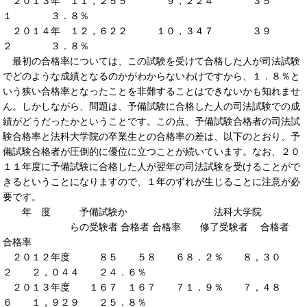
２０１３年 １１，２５５ ９，２２４ ３５
１ ３．８％
２０１４年 １２，６２２ １０，３４７ ３９
２ ３．８％
最初の合格率については、この試験を受けて合格した人が司法試験
でどのような成績となるのかがわからないわけですから、１．８％と
いう狭い合格率となったことを非難することはできないかも知れませ
ん。しかしながら、問題は、予備試験に合格した人の司法試験での成
績がどうだったかということです。この点、予備試験合格者の司法試
験合格率と法科大学院の卒業生との合格率の差は、以下のとおり、予
備試験合格者が圧倒的に優位に立つことが続いています。なお、２０
１１年度に予備試験に合格した人が翌年の司法試験を受けることがで
きるということになりますので、１年のずれが生じることに注意が必
要です。
年 度 予備試験か 法科大学院
らの受験者 合格者 合格率 修了受験者 合格者
合格率
２０１２年度 ８５ ５８ ６８．２％ ８，３０
２ ２，０４４ ２４．６％
２０１３年度 １６７ １６７ ７１．９％ ７，４８
６ １，９２９ ２５．８％