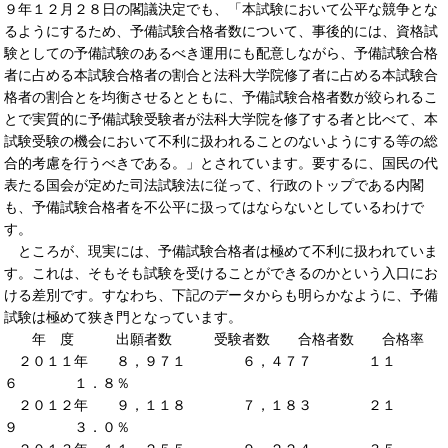
９年１２月２８日の閣議決定でも、「本試験において公平な競争とな
るようにするため、予備試験合格者数について、事後的には、資格試
験としての予備試験のあるべき運用にも配意しながら、予備試験合格
者に占める本試験合格者の割合と法科大学院修了者に占める本試験合
格者の割合とを均衡させるとともに、予備試験合格者数が絞られるこ
とで実質的に予備試験受験者が法科大学院を修了する者と比べて、本
試験受験の機会において不利に扱われることのないようにする等の総
合的考慮を行うべきである。」とされています。要するに、国民の代
表たる国会が定めた司法試験法に従って、行政のトップである内閣
も、予備試験合格者を不公平に扱ってはならないとしているわけで
す。
ところが、現実には、予備試験合格者は極めて不利に扱われていま
す。これは、そもそも試験を受けることができるのかという入口にお
ける差別です。すなわち、下記のデータからも明らかなように、予備
試験は極めて狭き門となっています。
年 度 出願者数 受験者数 合格者数 合格率
２０１１年 ８，９７１ ６，４７７ １１
６ １．８％
２０１２年 ９，１１８ ７，１８３ ２１
９ ３．０％