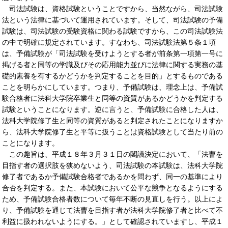
司法試験は、資格試験ということですから、当然ながら、司法試験
法という法律に基づいて運用されています。そして、司法試験の予備
試験は、司法試験の受験資格に関わる試験ですから、この司法試験法
の中で明確に規定されています。すなわち、司法試験法第５条１項
は、予備試験が「司法試験を受けようとする者が前条第一項第一号に
掲げる者と同等の学識及びその応用能力並びに法律に関する実務の基
礎的素養を有するかどうかを判定することを目的」とするものである
ことを明らかにしています。つまり、予備試験は、理念上は、予備試
験合格者に法科大学院卒業生と同等の資質があるかどうかを判定する
試験ということになります。逆に言うと、予備試験に合格した人は、
法科大学院修了生と同等の資質があると判定されたことになりますか
ら、法科大学院修了生と平等に扱うことは資格試験として当たり前の
ことになります。
この趣旨は、平成１８年３月３１日の閣議決定において、「法曹を
目指す者の選択肢を狭めないよう、司法試験の本試験は、法科大学院
修了者であるか予備試験合格者であるかを問わず、同一の基準により
合否を判定する。また、本試験において公平な競争となるようにする
ため、予備試験合格者数について毎年不断の見直しを行う。以上によ
り、予備試験を通じて法曹を目指す者が法科大学院修了者と比べて不
利益に扱われないようにする。」として確認されていますし、平成１