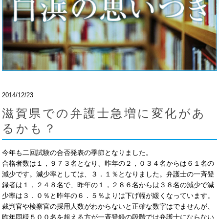
2014/12/23
滋賀県での弁護士急増に変化があ
るかも？
今年も二回試験の合否発表の季節となりました。
合格者数は１，９７３名となり、昨年の２，０３４名からは６１名の
減少です。減少率としては、３．１％となりました。弁護士の一斉登
録者は１，２４８名で、昨年の１，２８６名からは３８名の減少で減
少率は３．０％と昨年の６．５％よりは下げ幅が緩くなっています。
裁判官や検察官の採用人数がわからないと正確な数字はでませんが、
昨年同様５００名を超える方が一斉登録の段階では弁護士にならない