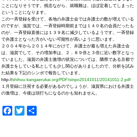
ことになりそうです。残念ながら、就職難は、ほぼ定着してしまった
ということになります。
この一斉登録を受けて、各地の弁護士会では弁護士の数が増えている
のですが、滋賀では、一斉登録時期前までは１４０名の会員だったも
のが、一斉登録直後には１３９名に減少しているようです。一斉登録
で弁護士となった方がいない可能性が高いように思います。
２００４年から２０１４年にかけて、弁護士が最も増えた弁護士会
は、滋賀でして、その増加率は、２．８９倍と３倍に近い数字となっ
ていました。滋賀の弁護士激増の状況については、隣県である京都で
弁護士をしている私としても少し関心がありましたので、分析を試み
た結果を下記のシンポで報告しています。
http://
shihou-kangaerukai.org/PDF/sinpo20141011/20141011-2.pdf
１月登録に注視する必要があるのでしょうが、滋賀県における弁護士
の激増は、今後は頭打ちになるのかも知れません。
Facebook
Twitter
共
有