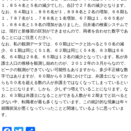
１，８５４名と５名の減少でした。合計で２７名の減少となります。
なお、６４期は１，８９６名が１，８９８名と２名の増加、６６期も
１，７８７名が１，７８８名と１名増加、６７期は１，６６５名が
１，６８４名と１９名の増加がありました。日弁連の検索システムで
は、現行と新修習の区別ができませんので、両者を合わせた数字であ
ることにはご注意ください。
なお、私の観測データでは、６０期はピークと比べると５０名の減
少、６１期は同じく５１名、６２期は同じく５４名、６３期は６６
名、６４期は２６名、６５期は１２名の減少となっています。私が弁
護士人口の推移を観測し始めたのが、２０１２年の３月からなので、
ピークの観測ができていない可能性もありますから、多少不正確な数
字ではありますが、６０期から６３期にかけては、弁護士になってか
らも５０名を超える数の人が弁護士ではなくなってしまっているとい
うことになります。しかも、少しずつ増えていることになります。な
お、６３期は弁護士になることができる人数が６２期までと比べると
少ない中、転職者が最も多くなっています。この統計的な現象は年々
就職状況が悪くなっていったことと関連しているように思っていま
す。