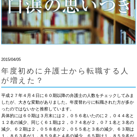
2015/04/05
年度初めに弁護士から転職する人
が増えた？
平成２７年４月４日に６０期以降の弁護士の人数をチェックしてみま
したが、大きな変動がありました。年度替わりに転職された方が多か
ったのではないかと推察しています。
具体的には６０期は３月末には２，０５６名いたのに２，０４４名と
１２名の減少、同じく６１期は２，０７４名が２，０７１名と３名の
減少、６２期は２，０５８名が２，０５５名と３名の減少、６３期は
１，８６３名が１，８５９名と４名の減少、６５期は１，８５９名が