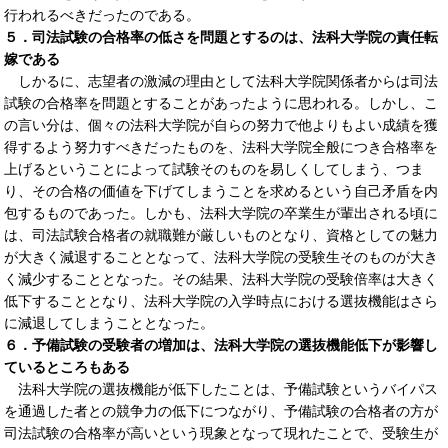
行われるべきだったのである。
５．司法試験の合格率の低さを問題とするのは、法科大学院の責任転
嫁である
しかるに、志望者の激減の理由として法科大学院関係者からは司法
試験の合格率を問題とすることがあったように思われる。しかし、こ
の言い分は、個々の法科大学院が自らの努力で他よりもよい成績を獲
得するよう努力すべきだったものを、法科大学院全般につき合格率を
上げるということによって試験そのものを易しくしてしまう、つま
り、その合格の価値を下げてしまうことを求めるという自己矛盾を内
包するものであった。しかも、法科大学院の卒業生が輩出される頃に
は、司法試験合格者の就職難が厳しいものとなり、資格としての魅力
が大きく減退することとなって、法科大学院の受験生そのものが大き
く減少することとなった。その結果、法科大学院の受験倍率は大きく
低下することとなり、法科大学院の入学時点における選抜機能はさら
に減退してしまうこととなった。
６．予備試験の受験者の増加は、法科大学院の選抜機能低下が影響し
ているところもある
法科大学院の選抜機能が低下したことは、予備試験というバイパス
を通過した者との競争力の低下につながり、予備試験の合格者の方が
司法試験の合格率が高いという現象となって現れたことで、受験生が