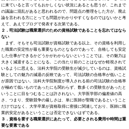
に来ていると言ってもおかしくない状況にあるとも思うが、これまで
の議論に混乱があると思われるので、問題点の整理をした方が、廃止
論を言われる方にとっても問題がわかりやすくなるのではないかと考
えて、あえてブログで発表する次第である。
２．司法試験は職業選択のための資格試験であることを忘れてはなら
ない
まず、そもそも司法試験が資格試験である以上、その資格を利用し
た職業の安定性が最も重要なものとなるのであって、合格しても安定
した仕事ができるかどうかがわからないということでは、その魅力は
大きく減退することになる。この当たり前のことはなぜか軽視されて
いるように思える。法科大学院の受験生が減少しているのは、資格試
験としての魅力の減退の反映であって、司法試験の合格率が低いこと
が原因ではない。法科大学院制度が導入される前の司法試験の合格率
が極めて低いものであったにも関わらず、数多くの受験生があったと
いうことに目をつむることは許されない。大学医学部の偏差値の高
さ、つまり、受験競争の厳しさは、単に医師が聖職であるということ
だけではなく、大学卒業が資格取得に密接に関連しており、医師に職
業的安定があるということは否定できないはずである。
３．資格を要する職業選択にあたって、必要とされる費用や時間は重
要な要素である