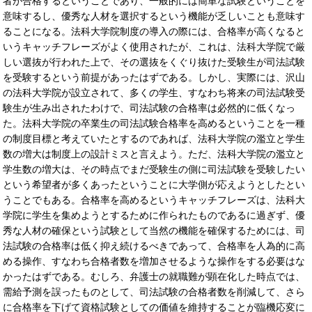
者が合格するということであり、一般的には簡単な試験ということを
意味するし、優秀な人材を選択するという機能が乏しいことも意味す
ることになる。法科大学院制度の導入の際には、合格率が高くなると
いうキャッチフレーズがよく使用されたが、これは、法科大学院で厳
しい選抜が行われた上で、その選抜をくぐり抜けた受験生が司法試験
を受験するという前提があったはずである。しかし、実際には、沢山
の法科大学院が設立されて、多くの学生、すなわち将来の司法試験受
験生が生み出されたわけで、司法試験の合格率は必然的に低くなっ
た。法科大学院の卒業生の司法試験合格率を高めるということを一種
の制度目標と考えていたとするのであれば、法科大学院の濫立と学生
数の増大は制度上の設計ミスと言えよう。ただ、法科大学院の濫立と
学生数の増大は、その時点でまだ受験生の側に司法試験を受験したい
という希望者が多くあったということに大学側が応えようとしたとい
うことでもある。合格率を高めるというキャッチフレーズは、法科大
学院に学生を集めようとするために作られたものであるに過ぎず、優
秀な人材の確保という試験として当然の機能を確保するためには、司
法試験の合格率は低く抑え続けるべきであって、合格率を人為的に高
める操作、すなわち合格者数を増加させるような操作をする必要はな
かったはずである。むしろ、弁護士の就職難が顕在化した時点では、
需給予測を誤ったものとして、司法試験の合格者数を削減して、さら
に合格率を下げて資格試験としての価値を維持することが臨機応変に