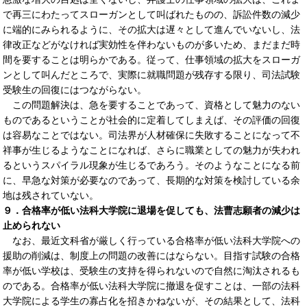
で再三にわたってスローガンとして叫ばれたものの、訴訟件数の減少
に端的にみられるように、その拡大は遅々として進んでいないし、法
律改正などがなければ実効性を伴わないものが多いため、まだまだ時
間を要することは明らかである。従って、仕事領域の拡大をスローガ
ンとして叫んだところで、実際に就職問題が残存する限り、司法試験
受験生の回復にはつながらない。
この問題解決は、急を要することであって、資格として魅力のない
ものであるということが社会的に定着してしまえば、その評価の回復
は容易なことではない。司法界が人材確保に失敗することになって不
祥事が生じるようなことになれば、さらに職業としての魅力が失われ
るというスパイラル現象が生じるであろう。そのようなことになる前
に、早急な対策が必要なのであって、長期的な対策を検討している余
地は残されていない。
９．合格率が低い法科大学院に退場を促しても、法曹志願者の減少は
止められない
なお、最近文科省が厳しく行っている合格率が低い法科大学院への
援助の削減は、制度上の問題の改善にはならない。目指す試験の合格
率が低い学校は、受験生の支持を得られないので自然に淘汰されるも
のである。合格率が低い法科大学院に撤退を促すことは、一部の法科
大学院による学生の寡占化を招きかねないが、その結果として、法科