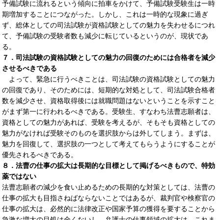
予備試験に流れるという傾向に拍車をかけて、予備試験受験生は一時
期増加することにつながった。しかし、これは一時的な現象に過ぎ
ず、総体としての司法試験が資格試験としての魅力を失わせるにつれ
て、予備試験の受験者数も減少に転じているというのが、現状であ
る。
７．司法試験の資格試験としての魅力の回復のためには合格者を減少
させるべきである
よって、緊急に行うべきことは、司法試験の資格試験としての魅力
の回復であり、そのためには、短期的な対処として、司法試験合格者
数を減少させ、資格取得後には就職問題はないということを示すこと
がまず第一に行われるべきである。受験生、すなわち法曹志願者は、
資格としての魅力があれば、受験を考えるが、そもそも資格としての
魅力がなければ受験そのものを選択肢からは外してしまう。まずは、
魅力を回復して、選択肢の一つとして考えてもらうようにすることが
優先されるべきである。
８．法曹の仕事の拡大は長期的な目標として掲げるべきもので、特効
薬ではない
法曹志願者の減少を食い止めるための長期的な対策としては、法曹の
仕事の拡大も目指さねばならないことではあるが、裁判官や検察官の
仕事の拡大は、必然的に法律改正や国家予算の獲得を要することから
急激な増大の目処は全くないし、弁護士の仕事領域の拡大は、これま