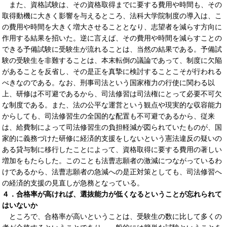
また、資格試験は、その資格取得までに要する費用や時間も、その
取得動機に大きく影響を与えるところ、法科大学院制度の導入は、こ
の費用や時間を大きく増大させることとなり、志望者を減らす方向に
作用する結果を招いた。逆に言えば、その費用や時間を減らすことの
できる予備試験に受験生が流れることは、当然の結果である。予備試
験の受験生を非難することは、本末転倒の議論であって、制度に欠陥
があることを反省し、その是正を真摯に検討することこそが行われる
べきなのである。なお、刑事司法という国家権力の行使に関わる以
上、研修は不可避であるから、司法修習は司法権にとって必要不可欠
な制度である。また、法の公平な運営という観点や現実的な収容能力
からしても、司法修習生の全国的な配置も不可避であるから、従来
は、給費制によって司法修習生の負担軽減が図られていたものが、国
家的に義務づけた研修に経済的支援をしないという憲法違反の疑いの
ある貸与制に移行したことによって、資格取得に要する費用の著しい
増加をもたらした。このことも法曹志願者の激減につながっているわ
けであるから、法曹志願者の急減への是正対策としても、司法修習へ
の経済的支援の見直しが急務となっている。
４．合格率が高ければ、選抜能力が低くなるということが忘れられて
はいないか
ところで、合格率が高いということは、受験生の数に比して多くの