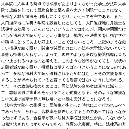
大学院に入学する時点では成績があまりよくなかった学生が法科大学
院で成績を伸ばして最終合格に至る道を大きく制限することになり、
多様な人材が司法を目指しにくくなり、かえって有害である。また、
人口過疎地に法科大学院を設置したとしても、人口過疎地に弁護士を
誘導する効果はほとんどないということではあるが、関東や関西だけ
にしか法科大学院がないという事態は、地方から法曹界を目指す学生
の獲得にとってあまり好ましいことではないところ、上記のような厳
しい指導が続く限り、関東や関西だけにしか法科大学院がないという
事態も招来しかねない。よって、現在のような過度な撤退指導は直ち
に中止されるべきものと考える。このような誘導がなくても、現状の
志願者減が続く限り、撤退校は増えるばかりということになるのであ
って、多様な法科大学院が維持されるためにはむしろその支援を厚く
することが求められていると言っても過言ではないように思われる。
ただ、その政策転換のためには、司法試験の合格者は直ちに減らし
て、志願者減に歯止めをかけることが前提となる。そのような前提な
しの支援は国家予算の無駄遣いと非難を受けることになろう。
法科大学院への指導は、受験生が多かった時代にこそ行われるべき
であったが、それは、合格率を物差しとするものであってはならなか
ったはずである。合格率が低い法科大学院は受験生が集まらないから
自然淘汰されたはずだからである。教育の充実度、特に、法律系の基