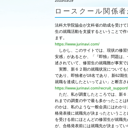
2010/03/29
ロースクール関係者
法科大学院協会が文科省の助成を受けて
生の就職活動を支援するということで作
ます。
https://www.jurinavi.com/
しかし、このサイトでは、現状の修習
安感」があるとか、「『即独』問題は、
述されていて、修習生の就職難が事実で
実際、新６２期の就職状況についても分
であり、即独者が18名であり、新62期
就職を達成したといってよい」と断言さ
https://www.jurinavi.com/recruit_support
ただ、私が調査したところでは、新６
れまでの調査の中で最も多かったことは
のかは、私のような一般会員にはわかり
格発表後に就職先が決まったということ
を受ける前にほとんどの修習生が就職先
が、合格発表前には就職先が決まってい