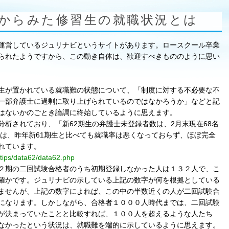
からみた修習生の就職状況とは
運営しているジュリナビというサイトがあります。ロースクール卒業
られたようですから、この動き自体は、歓迎すべきもののように思い
生が置かれている就職難の状態について、「制度に対する不必要な不
一部弁護士に過剰に取り上げられているのではなかろうか」などと記
はないかのごとき論調に終始しているように思えます。
析されており、「新62期生の弁護士未登録者数は、2月末現在68名
生は、昨年新61期生と比べても就職率は悪くなっておらず、ほぼ完全
れています。
/tips/data62/data62.php
２期の二回試験合格者のうち初期登録しなかった人は１３２人で、こ
確かです。ジュリナビの示している上記の数字が何を根拠としている
ませんが、上記の数字によれば、この中の半数近くの人が二回試験合
になります。しかしながら、合格者１０００人時代までは、二回試験
が決まっていたことと比較すれば、１００人を超えるような人たち
なかったという状況は、就職難を端的に示しているように思えます。