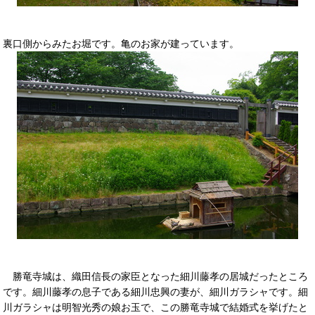
裏口側からみたお堀です。亀のお家が建っています。
勝竜寺城は、織田信長の家臣となった細川藤孝の居城だったところ
です。細川藤孝の息子である細川忠興の妻が、細川ガラシャです。細
川ガラシャは明智光秀の娘お玉で、この勝竜寺城で結婚式を挙げたと