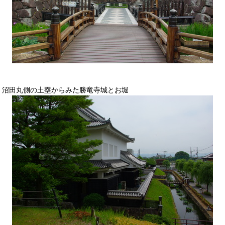
沼田丸側の土塁からみた勝竜寺城とお堀