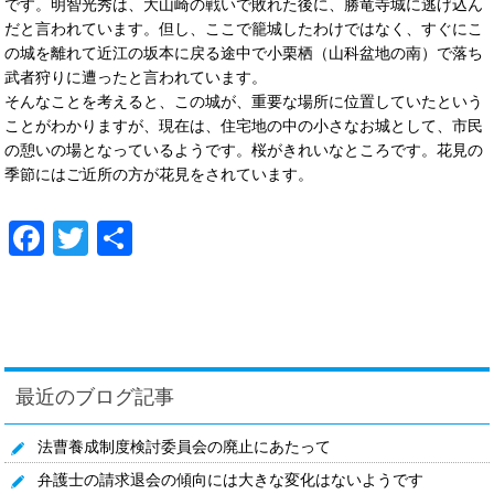
です。明智光秀は、大山崎の戦いで敗れた後に、勝竜寺城に逃げ込ん
だと言われています。但し、ここで籠城したわけではなく、すぐにこ
の城を離れて近江の坂本に戻る途中で小栗栖（山科盆地の南）で落ち
武者狩りに遭ったと言われています。
そんなことを考えると、この城が、重要な場所に位置していたという
ことがわかりますが、現在は、住宅地の中の小さなお城として、市民
の憩いの場となっているようです。桜がきれいなところです。花見の
季節にはご近所の方が花見をされています。
Facebook
Twitter
共
有
最近のブログ記事
法曹養成制度検討委員会の廃止にあたって
弁護士の請求退会の傾向には大きな変化はないようです